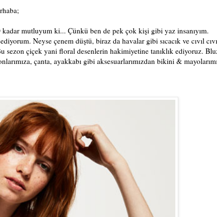
rhaba;
. O kadar mutluyum ki... Çünkü ben de pek çok kişi gibi yaz insanıyım.
ediyorum. Neyse çenem düştü, biraz da havalar gibi sıcacık ve cıvıl cıvı
u sezon çiçek yani floral desenlerin hakimiyetine tanıklık ediyoruz. Blu
onlarımıza, çanta, ayakkabı gibi aksesuarlarımızdan bikini & mayolarım