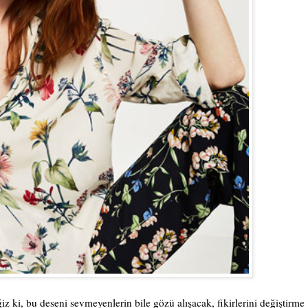
z ki, bu deseni sevmeyenlerin bile gözü alışacak, fikirlerini değiştirme