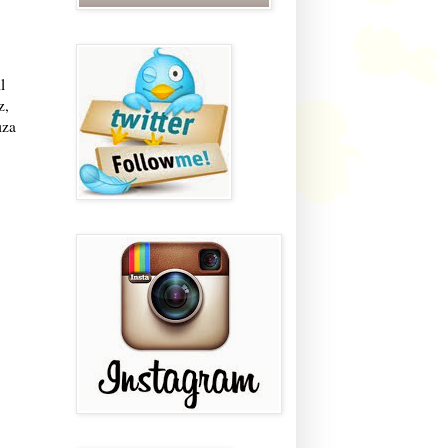
l
z,
ıza