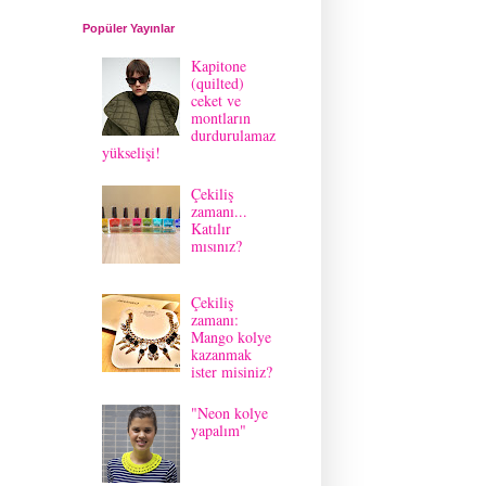
Popüler Yayınlar
Kapitone
(quilted)
ceket ve
montların
durdurulamaz
yükselişi!
Çekiliş
zamanı...
Katılır
mısınız?
Çekiliş
zamanı:
Mango kolye
kazanmak
ister misiniz?
"Neon kolye
yapalım"