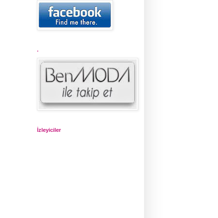
.
İzleyiciler