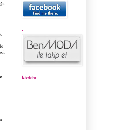
ağa
.
n,
le
ool
de
İzleyiciler
er