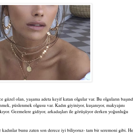
e güzel olan, yaşama adeta keyif katan olgular var. Bu olguların başın
nmek, püslenmek olgusu var. Kadın giyiniyor, kuşanıyor, makyajını
kıyor. Gezmelere gidiyor, arkadaşları ile görüşüyor derken yoğunluğu
 kadınlar bunu zaten son derece iyi biliyoruz- tam bir seremoni gibi. He