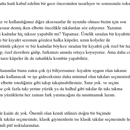
 hatta hadi kabul edelim bir gece öncesinden tasarlıyor ve sonrasında sok
 ve kullandığımız diğer aksesuarlar ile uyumlu olması bizim için son
esuar demiş iken elbette öncelikle takılardan söz ediyoruz. Yazımın
 kadınlar hiç takısız yapabilir mi? Yapamaz. Üstelik sıradan bir kıyafeti
an bir kıyafet sezonun gözdesi halka küpeler, uzun kolyeler ile
ntü çıkıyor ve biz kadınlar böylece sıradan bir kıyafeti çok özel bir ha
giyip, özel davetlere gidip, farkımızı anında ortaya koyuyoruz. Ama daha c
tarzı küpeler ile de rahatlıkla kombin yapabiliriz.
 hanımlar bunu zaten çok iyi biliyorsunuz- kıyafete uygun olan takının
takı kullanacak ve işe gideceksiniz daha minimal olan takıları seçmeniz
bette istediğiniz gibi takıp takıştırabilirsiniz. Sınır yok. ve seçim
e çok fazla takı yerine yüzük ya da halhal gibi takılar ile takı takma
arım yüzüklerin her zaman fark yaratacağını da unutmamak lazım.
 bir kaide de yok. Önemli olan kendi stilinizi doğru bir biçimde
k takılar seçmesinde, klasik giyinenlerin ise klasik takılar seçmesinde h
emli püf noktalarından.