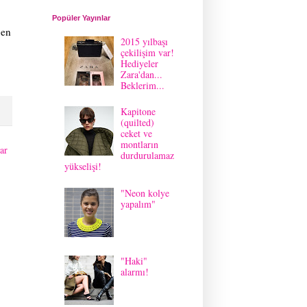
Popüler Yayınlar
 en
2015 yılbaşı
çekilişim var!
Hediyeler
Zara'dan...
Beklerim...
Kapitone
(quilted)
ceket ve
montların
ar
durdurulamaz
yükselişi!
"Neon kolye
yapalım"
"Haki"
alarmı!