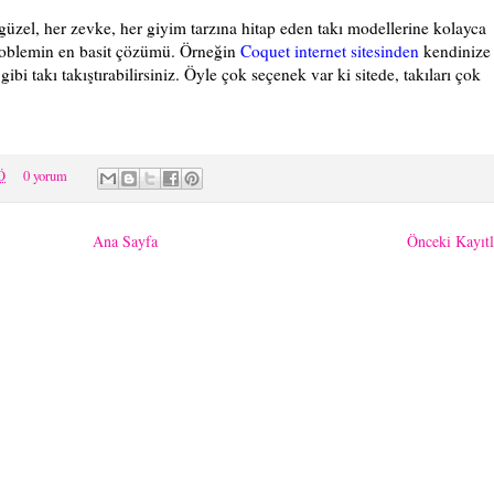
güzel, her zevke, her giyim tarzına hitap eden takı modellerine kolayca
 problemin en basit çözümü. Örneğin
Coquet internet sitesinden
kendinize
gibi takı takıştırabilirsiniz. Öyle çok seçenek var ki sitede, takıları çok
Ö
0 yorum
Ana Sayfa
Önceki Kayıtl