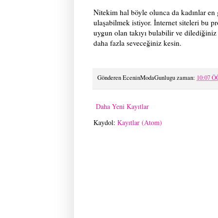
Nitekim hal böyle olunca da kadınlar en 
ulaşabilmek istiyor. İnternet siteleri bu
uygun olan takıyı bulabilir ve dilediğiniz 
daha fazla seveceğiniz kesin.
Gönderen
EceninModaGunlugu
zaman:
10:07 Ö
Daha Yeni Kayıtlar
Kaydol:
Kayıtlar (Atom)