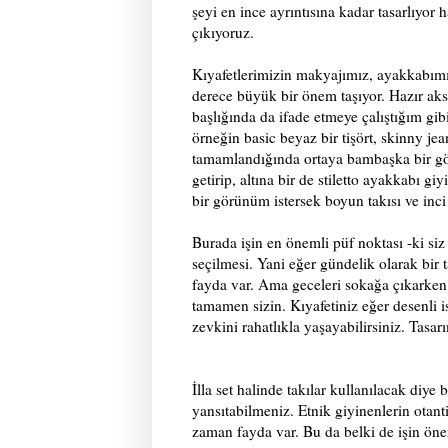
şeyi en ince ayrıntısına kadar tasarlıyor
çıkıyoruz.
Kıyafetlerimizin makyajımız, ayakkabımız
derece büyük bir önem taşıyor. Hazır aks
başlığında da ifade etmeye çalıştığım gibi
örneğin basic beyaz bir tişört, skinny je
tamamlandığında ortaya bambaşka bir görü
getirip, altına bir de stiletto ayakkabı 
bir görünüm istersek boyun takısı ve inci 
Burada işin en önemli püf noktası -ki siz
seçilmesi. Yani eğer gündelik olarak bir 
fayda var. Ama geceleri sokağa çıkarken el
tamamen sizin. Kıyafetiniz eğer desenli is
zevkini rahatlıkla yaşayabilirsiniz. Tas
İlla set halinde takılar kullanılacak diye
yansıtabilmeniz. Etnik giyinenlerin otanti
zaman fayda var. Bu da belki de işin ön