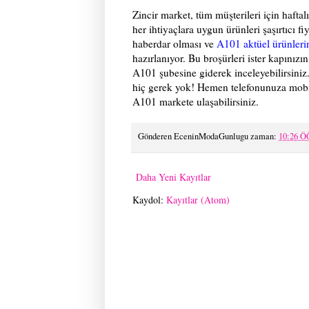
Zincir market, tüm müşterileri için hafta
her ihtiyaçlara uygun ürünleri şaşırtıcı 
haberdar olması ve
A101 aktüel ürünleri
hazırlanıyor. Bu broşürleri ister kapınızı
A101 şubesine giderek inceleyebilirsin
hiç gerek yok! Hemen telefonunuza mobil
A101 markete ulaşabilirsiniz.
Gönderen
EceninModaGunlugu
zaman:
10:26 Ö
Daha Yeni Kayıtlar
Kaydol:
Kayıtlar (Atom)