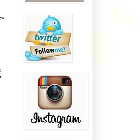
eya
k
n