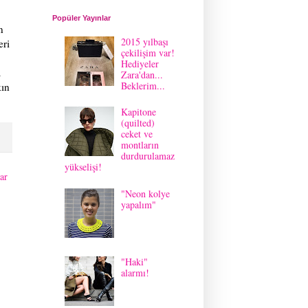
Popüler Yayınlar
n
2015 yılbaşı
eri
çekilişim var!
Hediyeler
a
Zara'dan...
Beklerim...
kın
Kapitone
(quilted)
ceket ve
montların
durdurulamaz
yükselişi!
ar
"Neon kolye
yapalım"
"Haki"
alarmı!