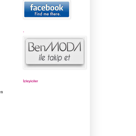
.
İzleyiciler
en