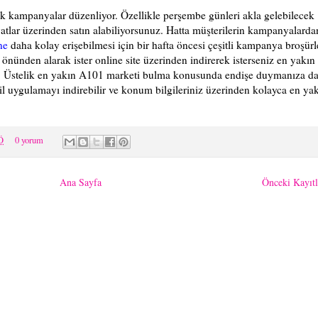
lık kampanyalar düzenliyor. Özellikle perşembe günleri akla gelebilecek
fiyatlar üzerinden satın alabiliyorsunuz. Hatta müşterilerin kampanyalarda
ne
daha kolay erişebilmesi için bir hafta öncesi çeşitli kampanya broşürl
n önünden alarak ister online site üzerinden indirerek isterseniz en yakın
iz. Üstelik en yakın A101 marketi bulma konusunda endişe duymanıza d
 uygulamayı indirebilir ve konum bilgileriniz üzerinden kolayca en ya
Ö
0 yorum
Ana Sayfa
Önceki Kayıtl