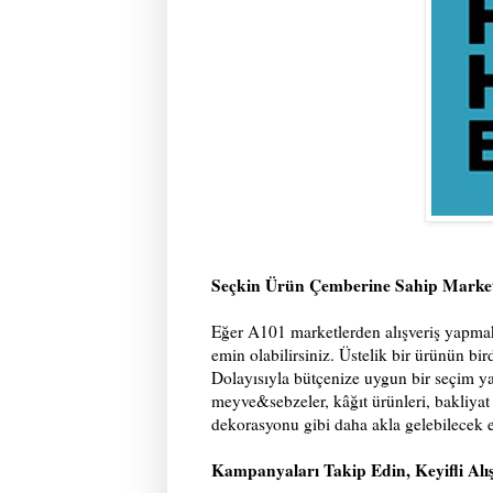
Seçkin Ürün Çemberine Sahip Market
Eğer A101 marketlerden alışveriş yapmak
emin olabilirsiniz. Üstelik bir ürünün bi
Dolayısıyla bütçenize uygun bir seçim ya
meyve&sebzeler, kâğıt ürünleri, bakliyat 
dekorasyonu gibi daha akla gelebilecek e
Kampanyaları Takip Edin, Keyifli Alış