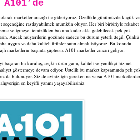
 A101’de
 olarak marketler aracığı ile gideriyoruz. Özellikle günümüzde küçük v
 seçeneğine rastlayabilmek mümkün oluyor. Her biri birbiriyle rekabet
 yeme ve içmeye, temizlikten bakıma kadar akla gelebilecek pek çok
kesin. Ancak müşterilerin gözünde sadece bu durum yeterli değil. Çünkü
ha uygun ve daha kaliteli ürünler satın almak istiyoruz. Bu konuda
jlı marketlerin başında şüphesiz A101 marketler zinciri geliyor.
i başaran bu kuruluş, seçkin ürün gamı, kaliteli ve yenilikçi hizmet
a faaliyet göstermeye devam ediyor. Üstelik bu market kapsamında pek ço
z da bulunuyor. Siz de eviniz için gereken ne varsa A101 marketlerde
 alışverişin en keyifli yanını yaşayabilirsiniz.