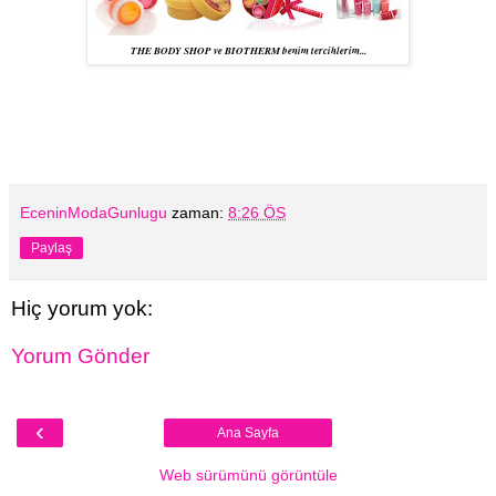
THE BODY SHOP ve BIOTHERM benim tercihlerim...
EceninModaGunlugu
zaman:
8:26 ÖS
Paylaş
Hiç yorum yok:
Yorum Gönder
‹
Ana Sayfa
Web sürümünü görüntüle