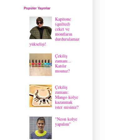
Popüler Yayınlar
Kapitone
(quilted)
ceket ve
montların
durdurulamaz
yükselişi!
Çekiliş
zamanı...
Katılır
mısınız?
Çekiliş
zamanı:
Mango kolye
kazanmak
ister misiniz?
"Neon kolye
yapalım"