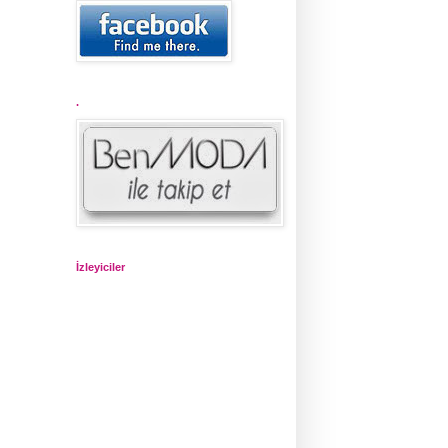
.
İzleyiciler