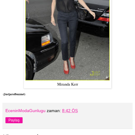
Miranda Kerr
(Justjaredbuzznet)
EceninModaGunlugu
zaman:
8:42 ÖS
Paylaş