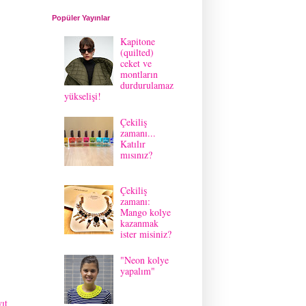
Popüler Yayınlar
Kapitone
(quilted)
ceket ve
montların
durdurulamaz
yükselişi!
Çekiliş
zamanı...
Katılır
mısınız?
Çekiliş
zamanı:
Mango kolye
kazanmak
ister misiniz?
"Neon kolye
yapalım"
ıt