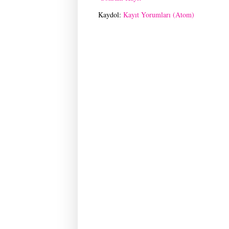
Kaydol:
Kayıt Yorumları (Atom)