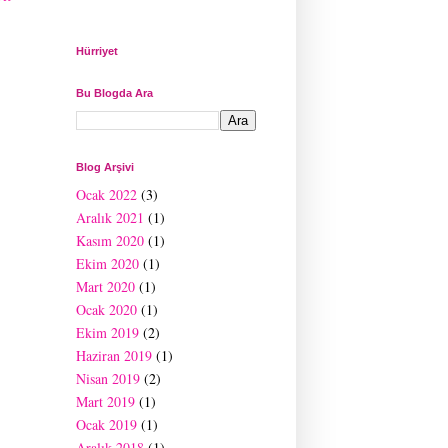
Hürriyet
Bu Blogda Ara
Blog Arşivi
Ocak 2022
(3)
Aralık 2021
(1)
Kasım 2020
(1)
Ekim 2020
(1)
Mart 2020
(1)
Ocak 2020
(1)
Ekim 2019
(2)
Haziran 2019
(1)
Nisan 2019
(2)
Mart 2019
(1)
Ocak 2019
(1)
Aralık 2018
(1)