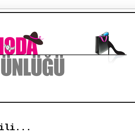
ili...