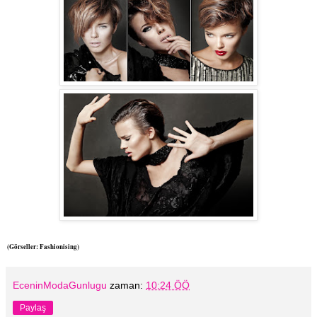
(Görseller: Fashionising)
EceninModaGunlugu
zaman:
10:24 ÖÖ
Paylaş