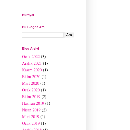
Hürriyet
Bu Blogda Ara
Blog Arşivi
Ocak 2022
(3)
Aralık 2021
(1)
Kasım 2020
(1)
Ekim 2020
(1)
Mart 2020
(1)
Ocak 2020
(1)
Ekim 2019
(2)
Haziran 2019
(1)
Nisan 2019
(2)
Mart 2019
(1)
Ocak 2019
(1)
Aralık 2018
(1)