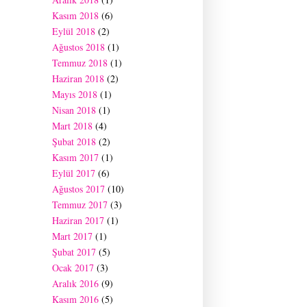
Kasım 2018
(6)
Eylül 2018
(2)
Ağustos 2018
(1)
Temmuz 2018
(1)
Haziran 2018
(2)
Mayıs 2018
(1)
Nisan 2018
(1)
Mart 2018
(4)
Şubat 2018
(2)
Kasım 2017
(1)
Eylül 2017
(6)
Ağustos 2017
(10)
Temmuz 2017
(3)
Haziran 2017
(1)
Mart 2017
(1)
Şubat 2017
(5)
Ocak 2017
(3)
Aralık 2016
(9)
Kasım 2016
(5)