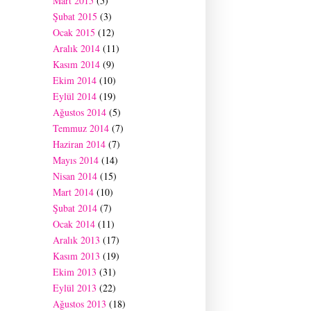
Mart 2015
(5)
Şubat 2015
(3)
Ocak 2015
(12)
Aralık 2014
(11)
Kasım 2014
(9)
Ekim 2014
(10)
Eylül 2014
(19)
Ağustos 2014
(5)
Temmuz 2014
(7)
Haziran 2014
(7)
Mayıs 2014
(14)
Nisan 2014
(15)
Mart 2014
(10)
Şubat 2014
(7)
Ocak 2014
(11)
Aralık 2013
(17)
Kasım 2013
(19)
Ekim 2013
(31)
Eylül 2013
(22)
Ağustos 2013
(18)