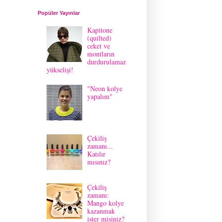
Popüler Yayınlar
Kapitone
(quilted)
ceket ve
montların
durdurulamaz
yükselişi!
"Neon kolye
yapalım"
Çekiliş
zamanı...
Katılır
mısınız?
Çekiliş
zamanı:
Mango kolye
kazanmak
ister misiniz?