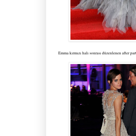
Emma kırmızı halı sonrası düzenlenen after part