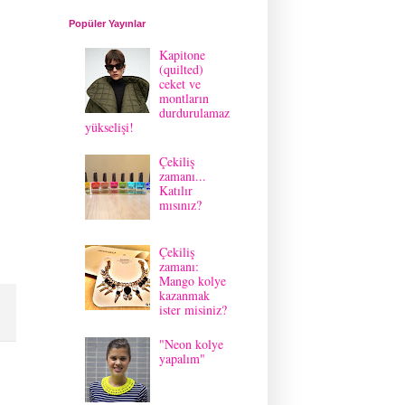
Popüler Yayınlar
Kapitone
(quilted)
ceket ve
montların
durdurulamaz
yükselişi!
Çekiliş
zamanı...
Katılır
mısınız?
Çekiliş
zamanı:
Mango kolye
kazanmak
ister misiniz?
"Neon kolye
yapalım"