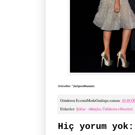
(Görseller: "Justjaredbuzznet)
Gönderen
EceninModaGunlugu
zaman:
10:49 Ö
Etiketler:
Şıklar - rüküşler
,
Ünlülerin elbiseleri
Hiç yorum yok: