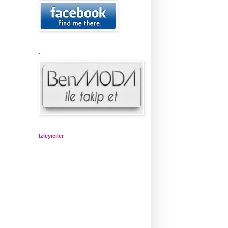
.
İzleyiciler