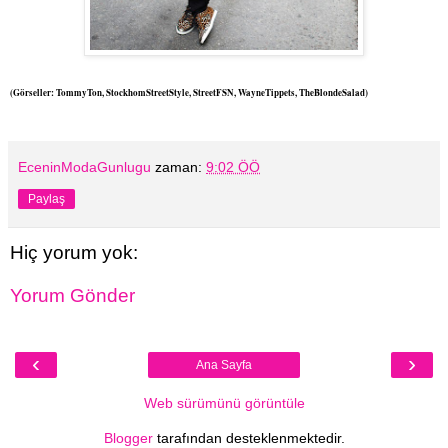
(Görseller: TommyTon, StockhomStreetStyle, StreetFSN, WayneTippets, TheBlondeSalad)
EceninModaGunlugu
zaman:
9:02 ÖÖ
Paylaş
Hiç yorum yok:
Yorum Gönder
‹
›
Ana Sayfa
Web sürümünü görüntüle
Blogger
tarafından desteklenmektedir.