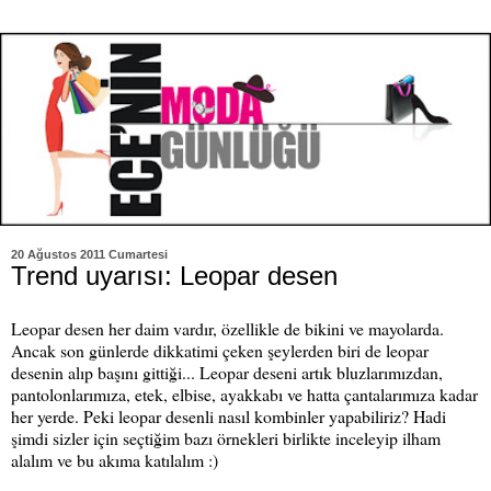
20 Ağustos 2011 Cumartesi
Trend uyarısı: Leopar desen
Leopar desen her daim vardır, özellikle de bikini ve mayolarda.
Ancak son günlerde dikkatimi çeken şeylerden biri de leopar
desenin alıp başını gittiği... Leopar deseni artık bluzlarımızdan,
pantolonlarımıza, etek, elbise, ayakkabı ve hatta çantalarımıza kadar
her yerde. Peki leopar desenli nasıl kombinler yapabiliriz? Hadi
şimdi sizler için seçtiğim bazı örnekleri birlikte inceleyip ilham
alalım ve bu akıma katılalım :)