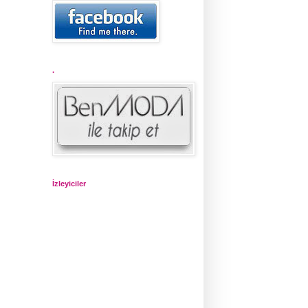
.
İzleyiciler