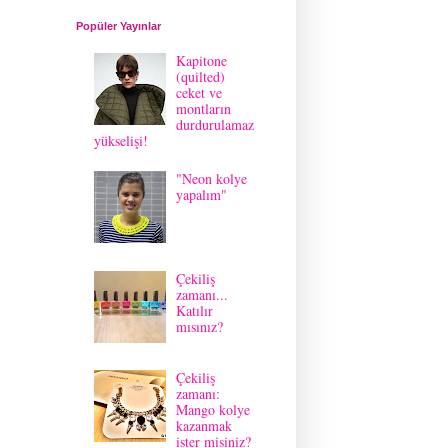
Popüler Yayınlar
Kapitone
(quilted)
ceket ve
montların
durdurulamaz
yükselişi!
"Neon kolye
yapalım"
Çekiliş
zamanı...
Katılır
mısınız?
Çekiliş
zamanı:
Mango kolye
kazanmak
ister misiniz?