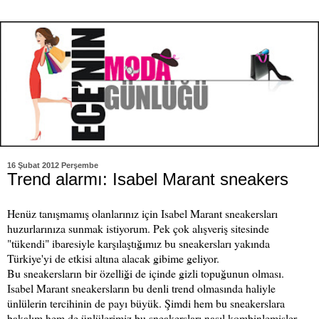
16 Şubat 2012 Perşembe
Trend alarmı: Isabel Marant sneakers
Henüz tanışmamış olanlarınız için Isabel Marant sneakersları
huzurlarınıza sunmak istiyorum. Pek çok alışveriş sitesinde
"tükendi" ibaresiyle karşılaştığımız bu sneakersları yakında
Türkiye'yi de etkisi altına alacak gibime geliyor.
Bu sneakersların bir özelliği de içinde gizli topuğunun olması.
Isabel Marant sneakersların bu denli trend olmasında haliyle
ünlülerin tercihinin de payı büyük. Şimdi hem bu sneakerslara
bakalım hem de ünlülerimiz bu sneakersları nasıl kombinlemişler