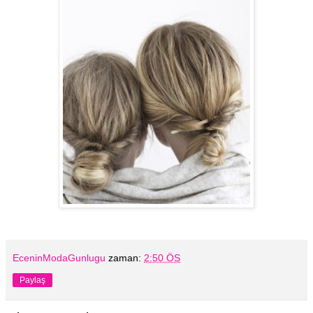
EceninModaGunlugu
zaman:
2:50 ÖS
Paylaş