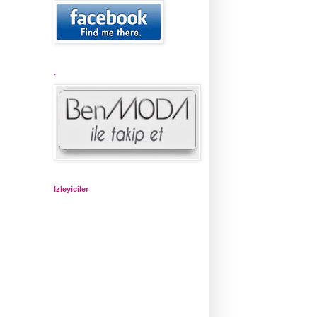
.
İzleyiciler