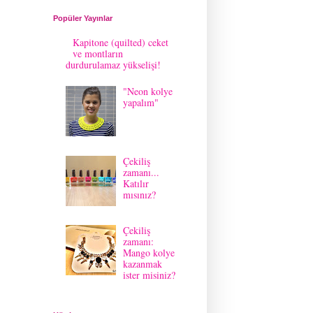
Popüler Yayınlar
Kapitone (quilted) ceket
ve montların
durdurulamaz yükselişi!
"Neon kolye
yapalım"
Çekiliş
zamanı...
Katılır
mısınız?
Çekiliş
zamanı:
Mango kolye
kazanmak
ister misiniz?