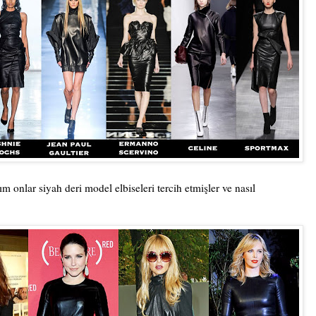
 onlar siyah deri model elbiseleri tercih etmişler ve nasıl