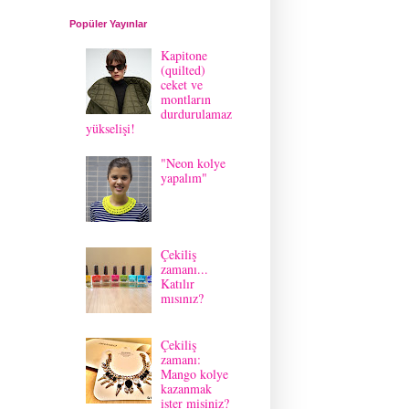
Popüler Yayınlar
Kapitone
(quilted)
ceket ve
montların
durdurulamaz
yükselişi!
"Neon kolye
yapalım"
Çekiliş
zamanı...
Katılır
mısınız?
Çekiliş
zamanı:
Mango kolye
kazanmak
ister misiniz?