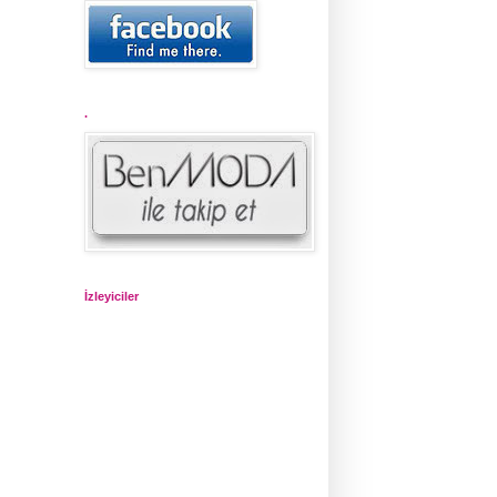
.
İzleyiciler