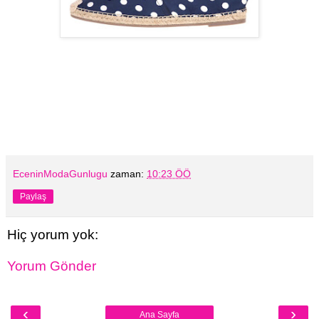
EceninModaGunlugu
zaman:
10:23 ÖÖ
Paylaş
Hiç yorum yok:
Yorum Gönder
‹
›
Ana Sayfa