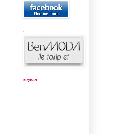
.
İzleyiciler