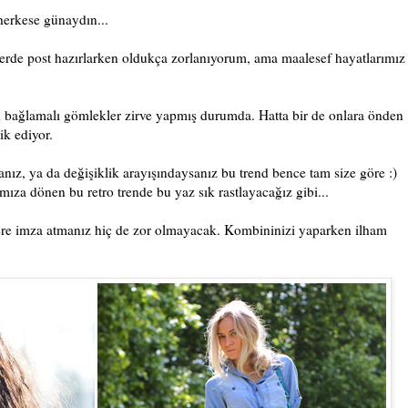
herkese günaydın...
rde post hazırlarken oldukça zorlanıyorum, ama maalesef hayatlarımız
 bağlamalı gömlekler zirve yapmış durumda. Hatta bir de onlara önden
ik ediyor.
ız, ya da değişiklik arayışındaysanız bu trend bence tam size göre :)
ıza dönen bu retro trende bu yaz sık rastlayacağız gibi...
ere imza atmanız hiç de zor olmayacak. Kombininizi yaparken ilham