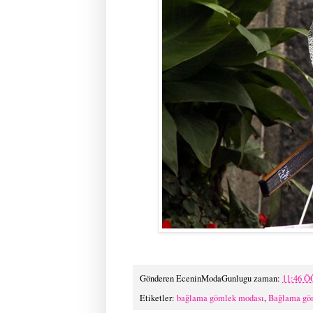
Gönderen
EceninModaGunlugu
zaman:
11:46 Ö
Etiketler:
bağlama gömlek modası
,
Bağlama gö