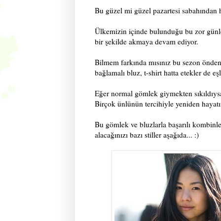
Bu güzel mi güzel pazartesi sabahından 
Ülkemizin içinde bulunduğu bu zor günle
bir şekilde akmaya devam ediyor.
Bilmem farkında mısınız bu sezon önden
bağlamalı bluz, t-shirt hatta etekler de eşl
Eğer normal gömlek giymekten sıkıldıysan
Birçok ünlünün tercihiyle yeniden hayatım
Bu gömlek ve bluzlarla başarılı kombinl
alacağınızı bazı stiller aşağıda... :)