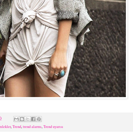
Ö
mlekler
,
Trend
,
trend alarmı
,
Trend uyarısı