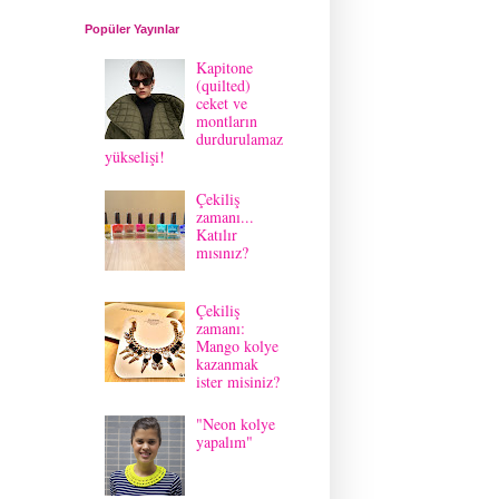
Popüler Yayınlar
Kapitone
(quilted)
ceket ve
montların
durdurulamaz
yükselişi!
Çekiliş
zamanı...
Katılır
mısınız?
Çekiliş
zamanı:
Mango kolye
kazanmak
ister misiniz?
"Neon kolye
yapalım"