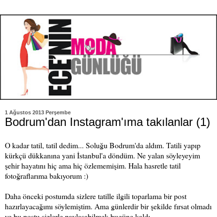
1 Ağustos 2013 Perşembe
Bodrum'dan Instagram'ıma takılanlar (1)
O kadar tatil, tatil dedim... Soluğu Bodrum'da aldım. Tatili yapıp
kürkçü dükkanına yani İstanbul'a döndüm. Ne yalan söyleyeyim
şehir hayatını hiç ama hiç özlememişim. Hala hasretle tatil
fotoğraflarıma bakıyorum :)
Daha önceki postumda sizlere tatille ilgili toparlama bir post
hazırlayacağımı söylemiştim. Ama günlerdir bir şekilde fırsat olmadı
ve bu postu sizlerle paylaşabilmek bugüne kaldı.