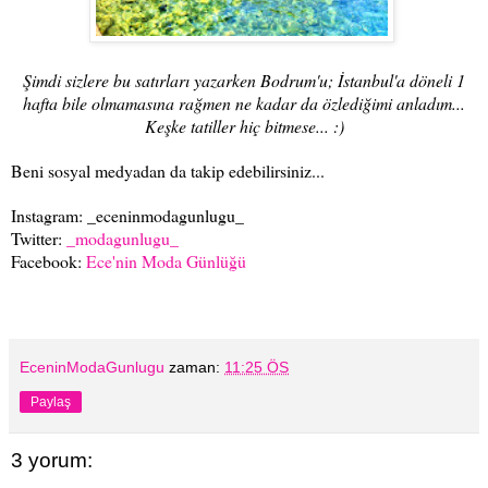
Şimdi sizlere bu satırları yazarken Bodrum'u; İstanbul'a döneli 1
hafta bile olmamasına rağmen ne kadar da özlediğimi anladım...
Keşke tatiller hiç bitmese... :)
Beni sosyal medyadan da takip edebilirsiniz...
Instagram: _eceninmodagunlugu_
Twitter:
_modagunlugu_
Facebook:
Ece'nin Moda Günlüğü
EceninModaGunlugu
zaman:
11:25 ÖS
Paylaş
3 yorum: