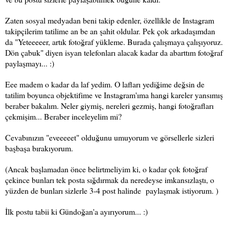
Zaten sosyal medyadan beni takip edenler, özellikle de Instagram
takipçilerim tatilime an be an şahit oldular. Pek çok arkadaşımdan
da "Yeteeeeer, artık fotoğraf yükleme. Burada çalışmaya çalışıyoruz.
Dön çabuk" diyen isyan telefonları alacak kadar da abarttım fotoğraf
paylaşmayı... :)
Eee madem o kadar da laf yedim. O lafları yediğime değsin de
tatilim boyunca objektifime ve Instagram'ıma hangi kareler yansımış
beraber bakalım. Neler giymiş, nereleri gezmiş, hangi fotoğrafları
çekmişim... Beraber inceleyelim mi?
Cevabınızın "eveeeeet" olduğunu umuyorum ve görsellerle sizleri
başbaşa bırakıyorum.
(Ancak başlamadan önce belirtmeliyim ki, o kadar çok fotoğraf
çekince bunları tek posta sığdırmak da neredeyse imkansızlaştı, o
yüzden de bunları sizlerle 3-4 post halinde paylaşmak istiyorum. )
İlk postu tabii ki Gündoğan'a ayırıyorum... :)