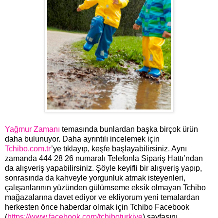
Yağmur Zamanı
temasında bunlardan başka birçok ürün
daha bulunuyor. Daha ayrıntılı incelemek için
Tchibo.com.tr
’ye tıklayıp, keşfe başlayabilirsiniz. Aynı
zamanda 444 28 26 numaralı Telefonla Sipariş Hattı’ndan
da alışveriş yapabilirsiniz. Şöyle keyifli bir alışveriş yapıp,
sonrasında da kahveyle yorgunluk atmak isteyenleri,
çalışanlarının yüzünden gülümseme eksik olmayan Tchibo
mağazalarına davet ediyor ve ekliyorum yeni temalardan
herkesten önce haberdar olmak için Tchibo Facebook
(
https://www.facebook.com/tchiboturkiye
) sayfasını