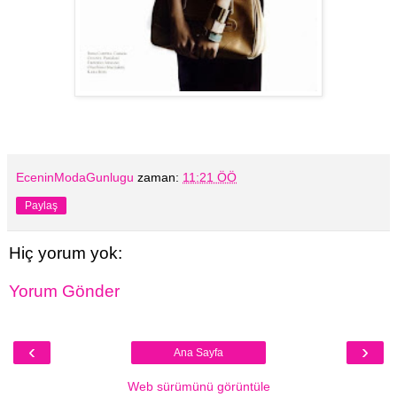
EceninModaGunlugu
zaman:
11:21 ÖÖ
Paylaş
Hiç yorum yok:
Yorum Gönder
‹
›
Ana Sayfa
Web sürümünü görüntüle