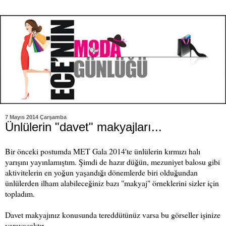
7 Mayıs 2014 Çarşamba
Ünlülerin "davet" makyajları...
Bir önceki postumda MET Gala 2014'te ünlülerin kırmızı halı
yarışını yayınlamıştım. Şimdi de hazır düğün, mezuniyet balosu gibi
aktivitelerin en yoğun yaşandığı dönemlerde biri olduğundan
ünlülerden ilham alabileceğiniz bazı "makyaj" örneklerini sizler için
topladım.
Davet makyajınız konusunda tereddütünüz varsa bu görseller işinize
yarayacaktır.