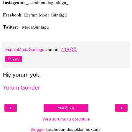
Instagram:
_eceninmodagunlugu_
Facebook:
Ece'nin Moda Günlüğü
Twitter:
_ModaGunlugu_
EceninModaGunlugu
zaman:
7:19 ÖÖ
Paylaş
Hiç yorum yok:
Yorum Gönder
‹
›
Ana Sayfa
Web sürümünü görüntüle
Blogger
tarafından desteklenmektedir.