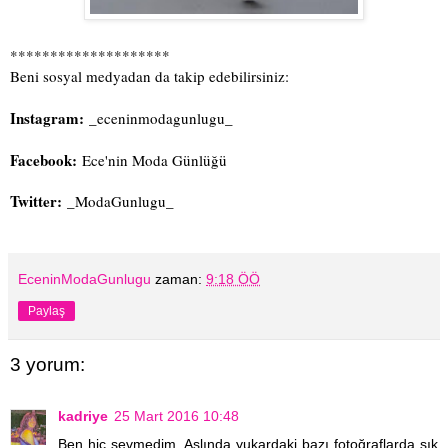
********************
Beni sosyal medyadan da takip edebilirsiniz:
Instagram:
_eceninmodagunlugu_
Facebook:
Ece'nin Moda Günlüğü
Twitter:
_ModaGunlugu_
EceninModaGunlugu
zaman:
9:18 ÖÖ
Paylaş
3 yorum:
kadriye
25 Mart 2016 10:48
Ben hiç sevmedim. Aslında yukardaki bazı fotoğraflarda şık