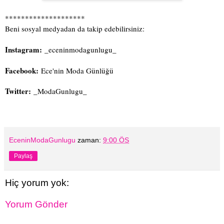
********************
Beni sosyal medyadan da takip edebilirsiniz:
Instagram:
_eceninmodagunlugu_
Facebook:
Ece'nin Moda Günlüğü
Twitter:
_ModaGunlugu_
EceninModaGunlugu
zaman:
9:00 ÖS
Paylaş
Hiç yorum yok:
Yorum Gönder