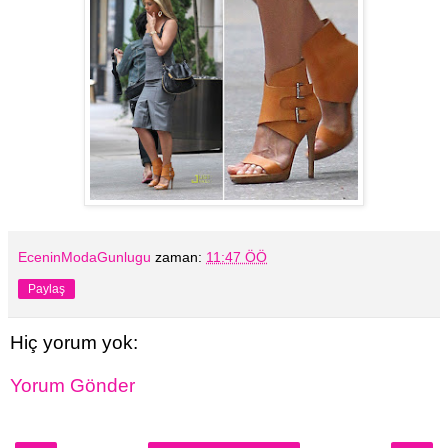
EceninModaGunlugu
zaman:
11:47 ÖÖ
Paylaş
Hiç yorum yok:
Yorum Gönder