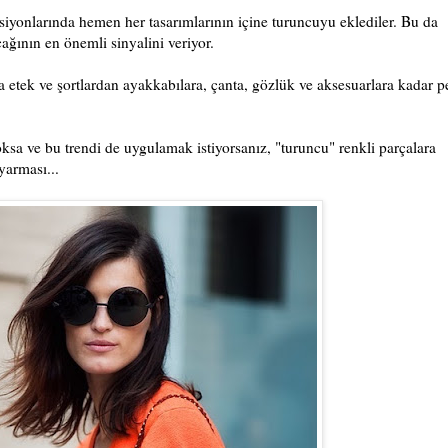
yonlarında hemen her tasarımlarının içine turuncuyu eklediler. Bu da
cağının en önemli sinyalini veriyor.
a etek ve şortlardan ayakkabılara, çanta, gözlük ve aksesuarlara kadar p
ksa ve bu trendi de uygulamak istiyorsanız, "turuncu" renkli parçalara
arması...