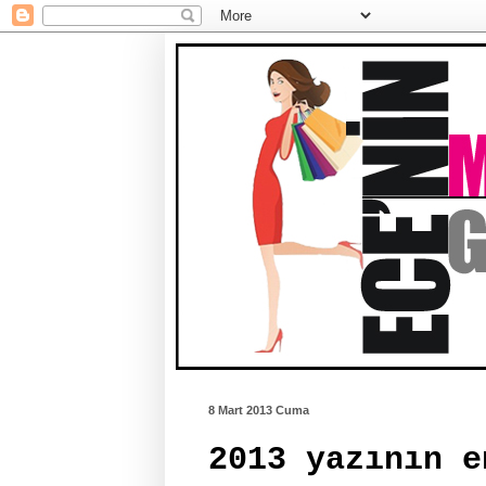
8 Mart 2013 Cuma
2013 yazının e