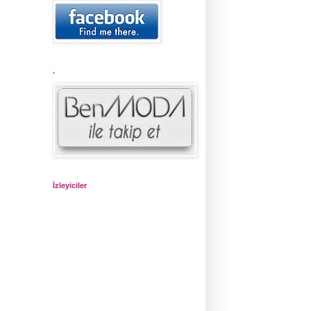
.
İzleyiciler