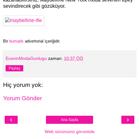
sevindirecek gibi gözüküyor.
Bir
bumads
advertorial içeriğidir.
EceninModaGunlugu
zaman:
10:37 ÖÖ
Paylaş
Hiç yorum yok:
Yorum Gönder
‹
›
Ana Sayfa
Web sürümünü görüntüle