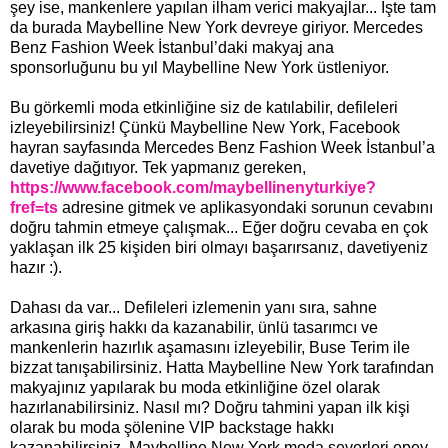
şey ise, mankenlere yapılan ilham verici makyajlar... İşte tam
da burada Maybelline New York devreye giriyor. Mercedes
Benz Fashion Week İstanbul’daki makyaj ana
sponsorluğunu bu yıl Maybelline New York üstleniyor.
Bu görkemli moda etkinliğine siz de katılabilir, defileleri
izleyebilirsiniz! Çünkü Maybelline New York, Facebook
hayran sayfasında Mercedes Benz Fashion Week İstanbul’a
davetiye dağıtıyor. Tek yapmanız gereken,
https://www.facebook.com/maybellinenyturkiye?
fref=ts
adresine gitmek ve aplikasyondaki sorunun cevabını
doğru tahmin etmeye çalışmak... Eğer doğru cevaba en çok
yaklaşan ilk 25 kişiden biri olmayı başarırsanız, davetiyeniz
hazır :).
Dahası da var... Defileleri izlemenin yanı sıra, sahne
arkasına giriş hakkı da kazanabilir, ünlü tasarımcı ve
mankenlerin hazırlık aşamasını izleyebilir, Buse Terim ile
bizzat tanışabilirsiniz. Hatta Maybelline New York tarafından
makyajınız yapılarak bu moda etkinliğine özel olarak
hazırlanabilirsiniz. Nasıl mı? Doğru tahmini yapan ilk kişi
olarak bu moda şölenine VIP backstage hakkı
kazanabilirsiniz. Maybelline New York moda severleri epey