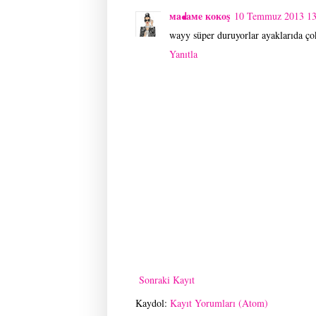
мaᖱaмe кoкoş
10 Temmuz 2013 13
wayy süper duruyorlar ayaklarıda ço
Yanıtla
Sonraki Kayıt
Kaydol:
Kayıt Yorumları (Atom)