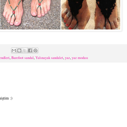
endleri
,
Barefoot sandal
,
Yalınayak sandalet
,
yaz
,
yaz modası
iştim :)