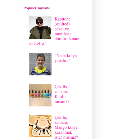
Popüler Yayınlar
Kapitone
(quilted)
ceket ve
montların
durdurulamaz
yükselişi!
"Neon kolye
yapalım"
Çekiliş
zamanı...
Katılır
mısınız?
Çekiliş
zamanı:
Mango kolye
kazanmak
ister misiniz?