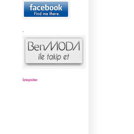
.
İzleyiciler