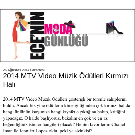
25 Ağustos 2014 Pazartesi
2014 MTV Video Müzik Ödülleri Kırmızı
Halı
2014 MTV Video Müzik Ödülleri gösterişli bir törenle sahiplerini
buldu. Ancak biz yine ödüllerin kime gittiğinden çok kırmızı halıda
hangi ünlünün karşımıza hangi kıyafetle çıktığına bakıp, kritiğini
yapacağız. O halde başlıyoruz, bakalım en çok ve en az
beğendiğiniz isimler hangileri olacak? Benim favorilerim Chanel
Iman ile Jennifer Lopez oldu, peki ya sizinkisi?