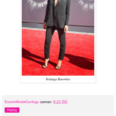
Solange Knowles
EceninModaGunlugu
zaman:
8:22 ÖÖ
Paylaş