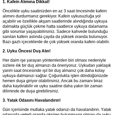
1. Kafein Alımına Dikkat!
Öncelikle uyku saatinizden en az 3 saat öncesinde kafein
alımını durdurmanız gerekiyor. Kafein uykusuzluğa yol
açabilir ve özellikle akşam saatlerinde alındığında uykuya
dalmakta güçlük çekme hatta saatlerce uykuya dalamama
gibi sorunlar yaşayabilirsiniz. Sadece kahvede bulunduğu
sanılan kafein aslında çayda da yüksek oranda bulunuyor.
Bazı gazlı içeceklerde de çok yüksek oranda kafein olabilir.
2. Uyku Öncesi Duş Alın!
Her daim işe yarayan yöntemlerden biri olması nedeniyle
sizlere ılık bir duş almanızı da öneriyoruz. Uykudan yaklaşık
yarım saat öncesinde ışıl bir duş almanız çok daha kolay
uykuya dalmanızı sağlar. Çoğunlukla işten döndüğünüzde
hemen duşa giriyor olabilirsiniz. Ancak bu zamanı biraz
daha kaydırabilir ve uyku saatine daha yakın bir zaman
diliminde de duşa girebilirsiniz.
3. Yatak Odasını Havalandırın!
Gün içerisinde mutlaka yatak odanızı da havalandırın. Yatak
odanızda yeterli oranda oksijen bulunmuyor olması da uyku