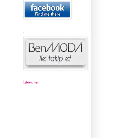
e
.
İzleyiciler