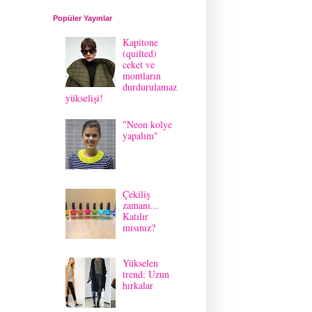
Popüler Yayınlar
Kapitone
(quilted)
ceket ve
montların
durdurulamaz
yükselişi!
"Neon kolye
yapalım"
Çekiliş
zamanı...
Katılır
mısınız?
Yükselen
trend: Uzun
hırkalar